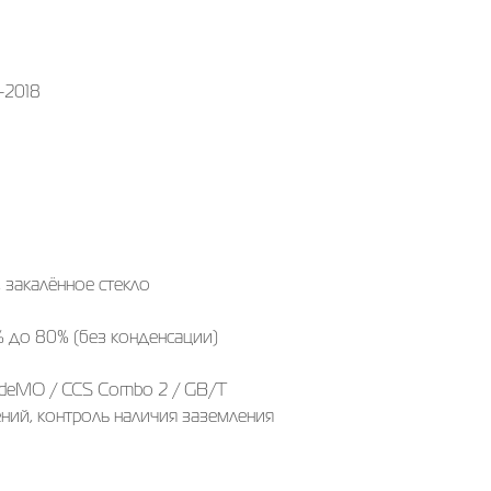
-2018
 закалённое стекло
% до 80% (без конденсации)
AdeMO / CCS Сombo 2 / GB/T
ений, контроль наличия заземления