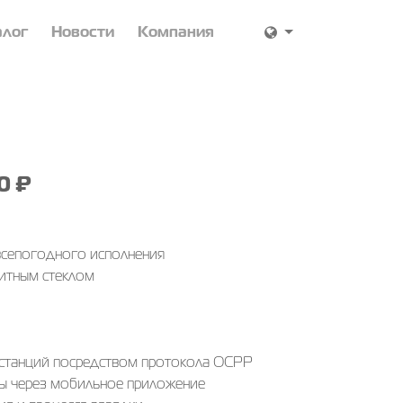
алог
Новости
Компания
0 ₽
всепогодного исполнения
итным стеклом
 станций посредством протокола OCPP
ы через мобильное приложение